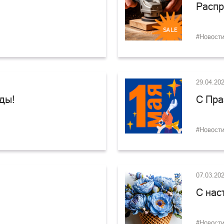
Распр
#Новост
29.04.20
ды!
С Пра
#Новост
07.03.20
С нас
#Новост