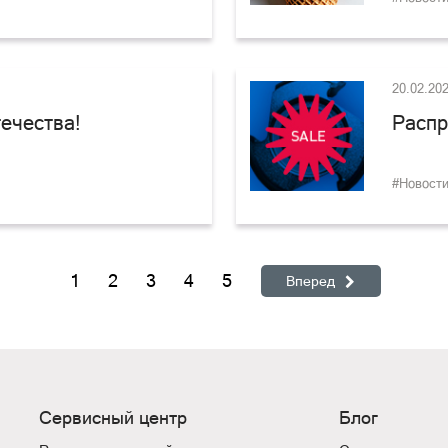
20.02.20
ечества!
Распр
#Новост
1
2
3
4
5
Вперед
Сервисный центр
Блог