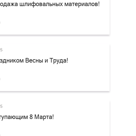
одажа шлифовальных материалов!
и
25
здником Весны и Труда!
и
25
тупающим 8 Марта!
и