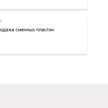
25
одажа сменных пластин
и